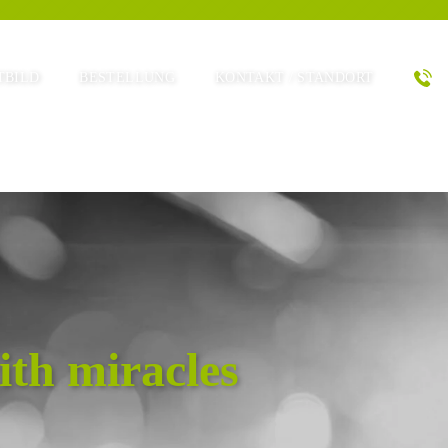
TBILD
BESTELLUNG
KONTAKT / STANDORT
with miracles