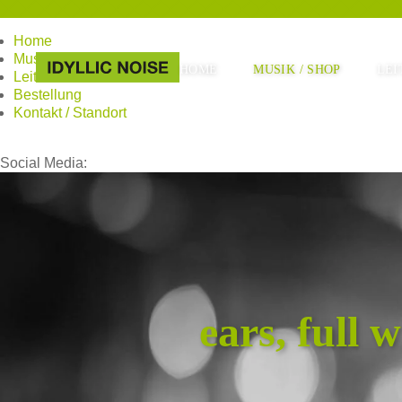
Home
Musik / Shop
HOME
MUSIK / SHOP
LEI
Leitbild
Bestellung
Kontakt / Standort
Social Media:
ears, full 